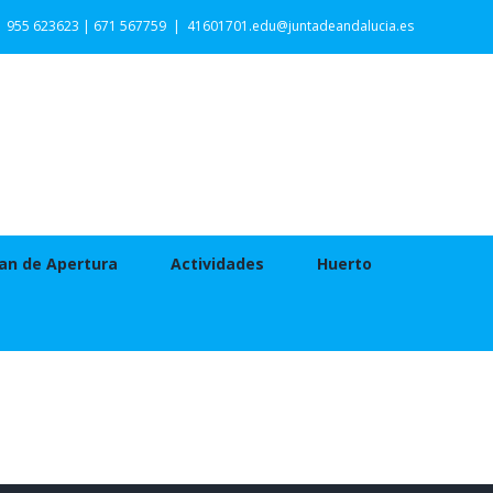
955 623623 | 671 567759
|
41601701.edu@juntadeandalucia.es
an de Apertura
Actividades
Huerto