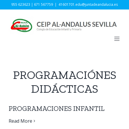
Skip
955 623623 | 671 567759
|
41601701.edu@juntadeandalucia.es
to
content
PROGRAMACIÓNES
DIDÁCTICAS
PROGRAMACIONES INFANTIL
Read More