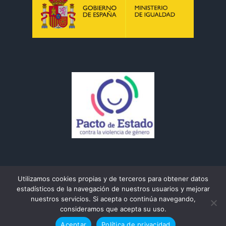
Utilizamos cookies propias y de terceros para obtener datos
estadísticos de la navegación de nuestros usuarios y mejorar
nuestros servicios. Si acepta o continúa navegando,
consideramos que acepta su uso.
Copyright © 2022 CEIP Al-Andalus | Desarrollado por:
Melampo
Aviso legal
Aceptar
Política de privacidad