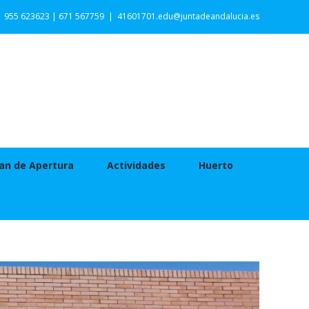
955 623623 | 671 567759
|
41601701.edu@juntadeandalucia.es
an de Apertura
Actividades
Huerto