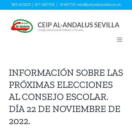
Skip
955 623623 | 671 567759
|
41601701.edu@juntadeandalucia.es
to
content
INFORMACIÓN SOBRE LAS
PRÓXIMAS ELECCIONES
AL CONSEJO ESCOLAR.
DÍA 22 DE NOVIEMBRE DE
2022.